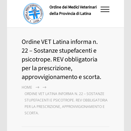
Ordine dei Medici Veterinari
della Provincia di Latina
Ordine VET Latina informa n.
22 – Sostanze stupefacenti e
psicotrope. REV obbligatoria
per la prescrizione,
approvvigionamento e scorta.
HOME
ORDINE VET LATINA INFORMA N. 22 – SOSTANZE
STUPEFACENTI E PSICOTROPE. REV OBBLIGATORIA
PER LA PRESCRIZIONE, APPROVVIGIONAMENTO E
SCORTA.