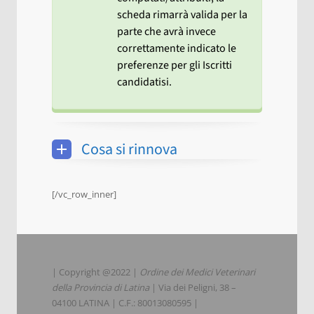
scheda rimarrà valida per la
parte che avrà invece
correttamente indicato le
preferenze per gli Iscritti
candidatisi.
Cosa si rinnova
[/vc_row_inner]
| Copyright @2022 |
Ordine dei Medici Veterinari
della Provincia di Latina
| Via dei Peligni, 38 –
04100 LATINA | C.F.: 80013080595 |