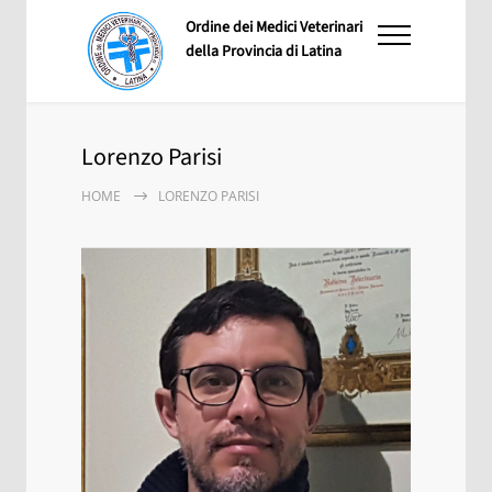
Ordine dei Medici Veterinari
della Provincia di Latina
Lorenzo Parisi
HOME
LORENZO PARISI