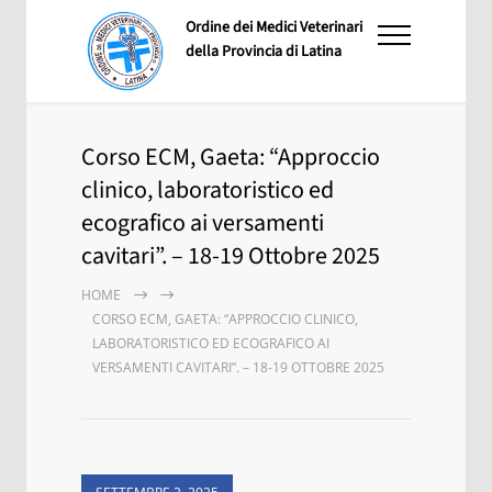
Ordine dei Medici Veterinari
della Provincia di Latina
Corso ECM, Gaeta: “Approccio
clinico, laboratoristico ed
ecografico ai versamenti
cavitari”. – 18-19 Ottobre 2025
HOME
CORSO ECM, GAETA: “APPROCCIO CLINICO,
LABORATORISTICO ED ECOGRAFICO AI
VERSAMENTI CAVITARI”. – 18-19 OTTOBRE 2025