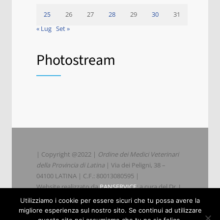
25
26
27
28
29
30
31
« Lug
Set »
Photostream
| Copyright @2022 |
Ordine dei Medici Veterinari
della Provincia di Latina
| Via dei Peligni, 38 –
04100 LATINA | C.F.: 80013080595 |
Website realizzato da
PANSERVICE
; a cura del Dr. L.
Parisi
Utilizziamo i cookie per essere sicuri che tu possa avere la
migliore esperienza sul nostro sito. Se continui ad utilizzare