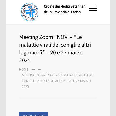
Ordine dei Medici Veterinari
della Provincia di Latina
Meeting Zoom FNOVI – “Le
malattie virali dei conigli e altri
lagomorfi.” – 20 e 27 marzo
2025
HOME
MEETING ZOOM FNOVI – “LE MALATTIE VIRALI DEI
CONIGLI E ALTRI LAGOMORFI.” – 20 E 27 MARZO
2025