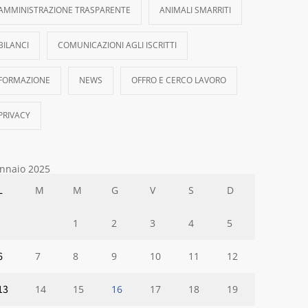
AMMINISTRAZIONE TRASPARENTE
ANIMALI SMARRITI
BILANCI
COMUNICAZIONI AGLI ISCRITTI
FORMAZIONE
NEWS
OFFRO E CERCO LAVORO
PRIVACY
nnaio 2025
L
M
M
G
V
S
D
1
2
3
4
5
6
7
8
9
10
11
12
13
14
15
16
17
18
19