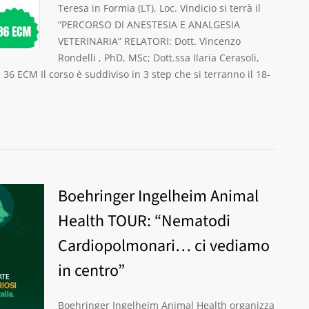
Teresa in Formia (LT), Loc. Vindicio si terrà il
“PERCORSO DI ANESTESIA E ANALGESIA
VETERINARIA” RELATORI: Dott. Vincenzo
Rondelli , PhD, MSc; Dott.ssa Ilaria Cerasoli,
 ECM Il corso è suddiviso in 3 step che si terranno il 18-
Boehringer Ingelheim Animal
Health TOUR: “Nematodi
Cardiopolmonari… ci vediamo
in centro”
Boehringer Ingelheim Animal Health organizza