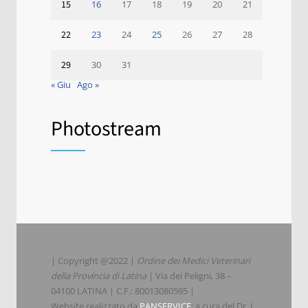
15
16
17
18
19
20
21
22
23
24
25
26
27
28
29
30
31
« Giu
Ago »
Photostream
| Copyright @2022 |
Ordine dei Medici Veterinari
della Provincia di Latina
| Via dei Peligni, 38 –
04100 LATINA | C.F.: 80013080595 |
Website realizzato da
PANSERVICE
; a cura del Dr. L.