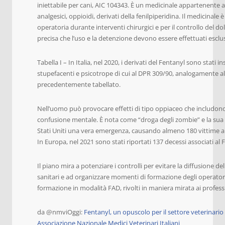
iniettabile per cani, AIC 104343. È un medicinale appartenente 
analgesici, oppioidi, derivati della fenilpiperidina. Il medicinale 
operatoria durante interventi chirurgici e per il controllo del do
precisa che l’uso e la detenzione devono essere effettuati escl
Tabella I – In Italia, nel 2020, i derivati del Fentanyl sono stati in
stupefacenti e psicotrope di cui al DPR 309/90, analogamente al
precedentemente tabellato.
Nell’uomo può provocare effetti di tipo oppiaceo che includon
confusione mentale. È nota come “droga degli zombie” e la sua 
Stati Uniti una vera emergenza, causando almeno 180 vittime al 
In Europa, nel 2021 sono stati riportati 137 decessi associati al 
Il piano mira a potenziare i controlli per evitare la diffusione de
sanitari e ad organizzare momenti di formazione degli operatori sa
formazione in modalità FAD, rivolti in maniera mirata ai professio
da @nmviOggi:
Fentanyl, un opuscolo per il settore veterinario
Associazione Nazionale Medici Veterinari Italiani