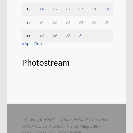
13
14
15
16
17
18
19
20
21
22
23
24
25
26
27
28
29
30
31
« Apr
Giu »
Photostream
| Copyright @2022 |
Ordine dei Medici Veterinari
della Provincia di Latina
| Via dei Peligni, 38 –
04100 LATINA | C.F.: 80013080595 |