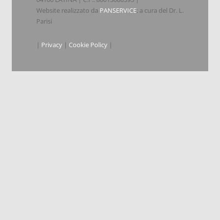
Website realizzato da
PANSERVICE
; a cura del Dr. L.
Parisi
|
Privacy
|
Cookie Policy
|