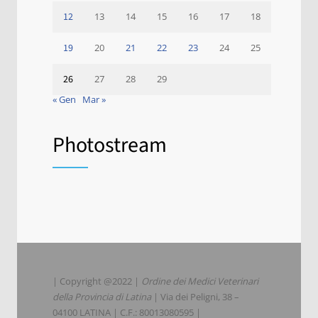
12
13
14
15
16
17
18
19
20
21
22
23
24
25
26
27
28
29
« Gen
Mar »
Photostream
| Copyright @2022 |
Ordine dei Medici Veterinari
della Provincia di Latina
| Via dei Peligni, 38 –
04100 LATINA | C.F.: 80013080595 |