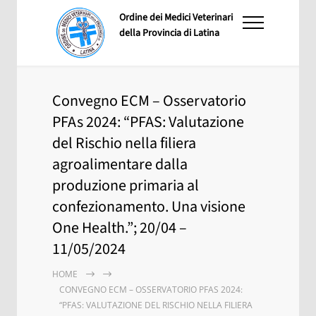
Ordine dei Medici Veterinari
della Provincia di Latina
Convegno ECM – Osservatorio
PFAs 2024: “PFAS: Valutazione
del Rischio nella filiera
agroalimentare dalla
produzione primaria al
confezionamento. Una visione
One Health.”; 20/04 –
11/05/2024
HOME
CONVEGNO ECM – OSSERVATORIO PFAS 2024:
“PFAS: VALUTAZIONE DEL RISCHIO NELLA FILIERA