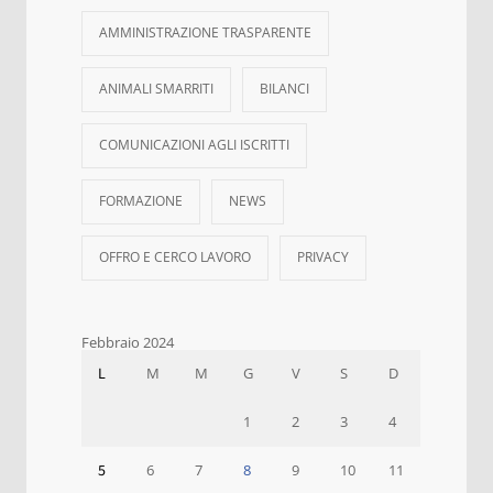
AMMINISTRAZIONE TRASPARENTE
ANIMALI SMARRITI
BILANCI
COMUNICAZIONI AGLI ISCRITTI
FORMAZIONE
NEWS
OFFRO E CERCO LAVORO
PRIVACY
Febbraio 2024
L
M
M
G
V
S
D
1
2
3
4
5
6
7
8
9
10
11