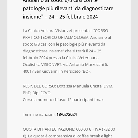
Andiamo al sodo: 6/8 casi con le
patologie più rilevanti da diagnosticare
insieme” – 24 – 25 febbraio 2024
La Clinica Anicura Visionvet presenta il “CORSO
PRATICO-TEORICO OFTALMOLOGIA. Andiamo al
sodo: 6/8 casi con le patologie più rilevanti da
diagnosticare insieme” che si terrà il 24 – 25
febbraio 2024 presso la Clinica Veterinaria
Oculistica VISIONVET, via Antonio Marzocchi 6,
40017 San Giovanni in Persiceto (BO).
RESP. DEL CORSO: Dott.ssa Manuela Crasta, DVM,
PhD, Dipl ECVO
Corso a numero chiuso: 12 partecipanti max
Termine iscrizioni:
18/02/2024
QUOTA DI PARTECIPAZIONE: 600,00 € + IVA (732,00
€). La quota è comprensiva di coffee break e light