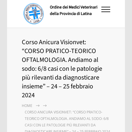
Ordine dei Medici Veterinari
della Provincia di Latina
Corso Anicura Visionvet:
“CORSO PRATICO-TEORICO
OFTALMOLOGIA. Andiamo al
sodo: 6/8 casi con le patologie
più rilevanti da diagnosticare
insieme” – 24 – 25 febbraio
2024
HOME
CORSO ANICURA VISIONVET: “CORSO PRATICO-
TEORICO OFTALMOLOGIA. ANDIAMO AL SODO: 6/8
CASI CON LE PATOLOGIE PIÙ RILEVANTI DA
DIAGNOSTICARE INSIEME” – 24 – 25 FEBBRAIO 2024