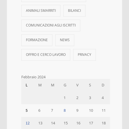
ANIMALI SMARRITI
BILANCI
COMUNICAZIONI AGLI ISCRITTI
FORMAZIONE
NEWS
OFFRO E CERCO LAVORO
PRIVACY
Febbraio 2024
L
M
M
G
V
S
D
1
2
3
4
5
6
7
8
9
10
11
12
13
14
15
16
17
18