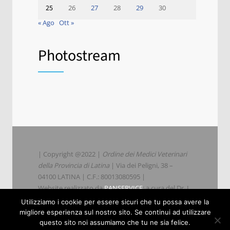
25
26
27
28
29
30
« Ago
Ott »
Photostream
| Copyright @2022 |
Ordine dei Medici Veterinari
della Provincia di Latina
| Via dei Peligni, 38 –
04100 LATINA | C.F.: 80013080595 |
Website realizzato da
PANSERVICE
; a cura del Dr. L.
Parisi
Utilizziamo i cookie per essere sicuri che tu possa avere la
migliore esperienza sul nostro sito. Se continui ad utilizzare
questo sito noi assumiamo che tu ne sia felice.
|
Privacy
|
Cookie Policy
|