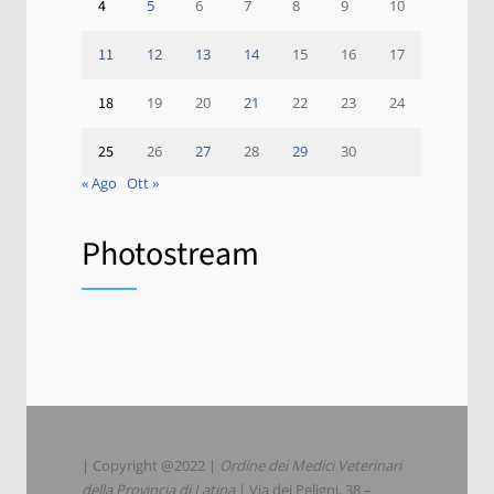
4
5
6
7
8
9
10
11
12
13
14
15
16
17
18
19
20
21
22
23
24
25
26
27
28
29
30
« Ago
Ott »
Photostream
| Copyright @2022 |
Ordine dei Medici Veterinari
della Provincia di Latina
| Via dei Peligni, 38 –