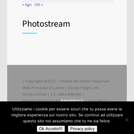
« Ago
Ott »
Photostream
| Copyright @2022 |
Ordine dei Medici Veterinari
della Provincia di Latina
| Via dei Peligni, 38 –
04100 LATINA | C.F.: 80013080595 |
Website realizzato da
PANSERVICE
; a cura del Dr. L.
Parisi
Utilizziamo i cookie per essere sicuri che tu possa avere la
migliore esperienza sul nostro sito. Se continui ad utilizzare
questo sito noi assumiamo che tu ne sia felice.
|
Privacy
|
Cookie Policy
|
Ok Accetto!!!
Privacy policy