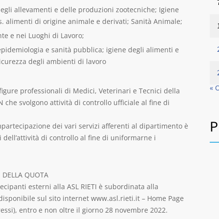
degli allevamenti e delle produzioni zootecniche; Igiene
s. alimenti di origine animale e derivati; Sanità Animale;
te e nei Luoghi di Lavoro;
epidemiologia e sanità pubblica; igiene degli alimenti e
icurezza degli ambienti di lavoro
« 
 figure professionali di Medici, Veterinari e Tecnici della
che svolgono attività di controllo ufficiale al fine di
P
partecipazione dei vari servizi afferenti al dipartimento è
dell’attività di controllo al fine di uniformarne i
O DELLA QUOTA
ecipanti esterni alla ASL RIETI è subordinata alla
disponibile sul sito internet www.asl.rieti.it – Home Page
gressi), entro e non oltre il giorno 28 novembre 2022.