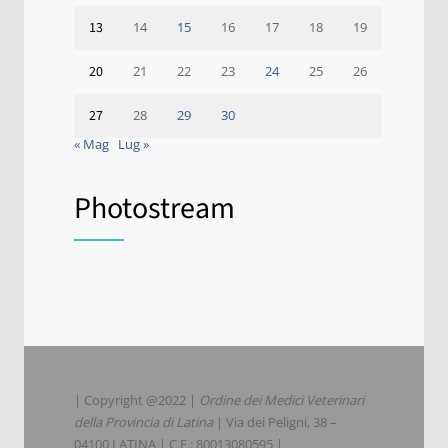
13
14
15
16
17
18
19
20
21
22
23
24
25
26
27
28
29
30
« Mag
Lug »
Photostream
| Copyright @2022 |
Ordine dei Medici Veterinari
della Provincia di Latina
| Via dei Peligni, 38 –
04100 LATINA | C.F.: 80013080595 |