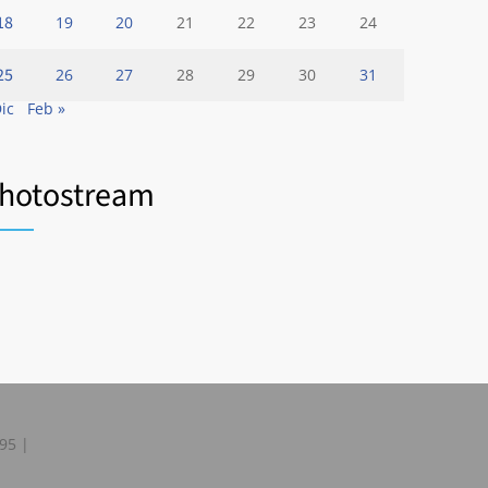
18
19
20
21
22
23
24
25
26
27
28
29
30
31
Dic
Feb »
hotostream
595 |