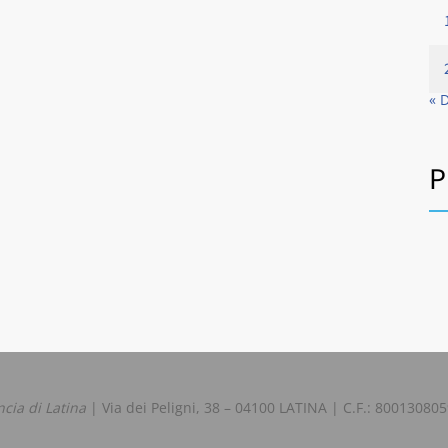
« 
P
ncia di Latina
| Via dei Peligni, 38 – 04100 LATINA | C.F.: 80013080