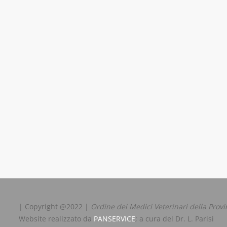
| Copyright @2022 |
Ordine dei Medici Veterinari della Provi
Website realizzato da
PANSERVICE
; a cura del Dr. L. Parisi