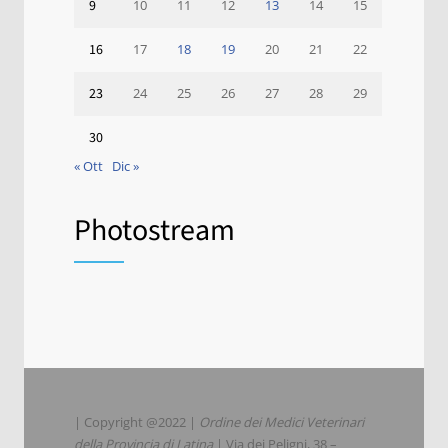
9
10
11
12
13
14
15
16
17
18
19
20
21
22
23
24
25
26
27
28
29
30
« Ott
Dic »
Photostream
| Copyright @2022 |
Ordine dei Medici Veterinari
della Provincia di Latina
| Via dei Peligni, 38 –