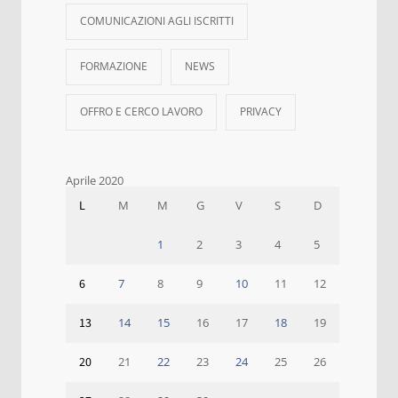
COMUNICAZIONI AGLI ISCRITTI
FORMAZIONE
NEWS
OFFRO E CERCO LAVORO
PRIVACY
Aprile 2020
L
M
M
G
V
S
D
1
2
3
4
5
6
7
8
9
10
11
12
13
14
15
16
17
18
19
20
21
22
23
24
25
26