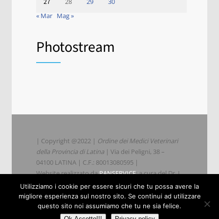
27
28
29
30
« Mar
Mag »
Photostream
| Copyright @2022 |
Ordine dei Medici Veterinari
della Provincia di Latina
| Via dei Peligni, 38 –
04100 LATINA | C.F.: 80013080595 |
Website realizzato da
PANSERVICE
; a cura del Dr. L.
Parisi
Utilizziamo i cookie per essere sicuri che tu possa avere la
migliore esperienza sul nostro sito. Se continui ad utilizzare
questo sito noi assumiamo che tu ne sia felice.
|
Privacy
|
Cookie Policy
|
Ok Accetto!!!
Privacy policy