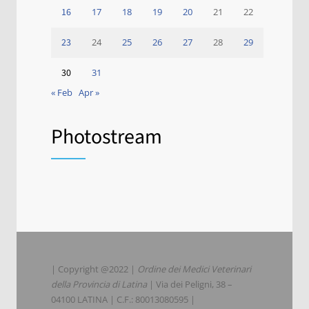
16
17
18
19
20
21
22
23
24
25
26
27
28
29
30
31
« Feb
Apr »
Photostream
| Copyright @2022 |
Ordine dei Medici Veterinari
della Provincia di Latina
| Via dei Peligni, 38 –
04100 LATINA | C.F.: 80013080595 |