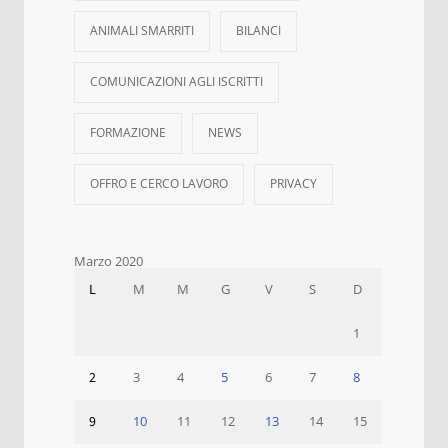
ANIMALI SMARRITI
BILANCI
COMUNICAZIONI AGLI ISCRITTI
FORMAZIONE
NEWS
OFFRO E CERCO LAVORO
PRIVACY
Marzo 2020
L
M
M
G
V
S
D
1
2
3
4
5
6
7
8
9
10
11
12
13
14
15