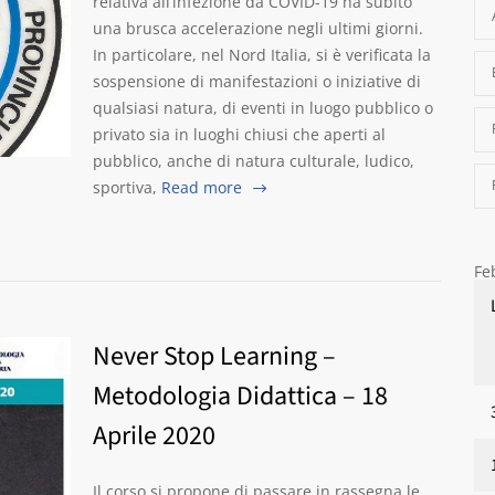
relativa all’infezione da COVID-19 ha subito
una brusca accelerazione negli ultimi giorni.
In particolare, nel Nord Italia, si è verificata la
sospensione di manifestazioni o iniziative di
qualsiasi natura, di eventi in luogo pubblico o
privato sia in luoghi chiusi che aperti al
pubblico, anche di natura culturale, ludico,
sportiva,
Read more
Fe
Never Stop Learning –
Metodologia Didattica – 18
Aprile 2020
Il corso si propone di passare in rassegna le