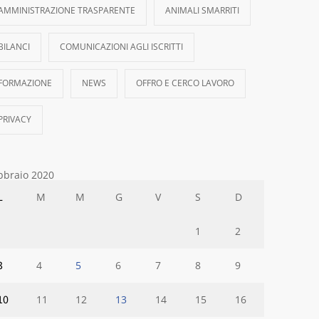
AMMINISTRAZIONE TRASPARENTE
ANIMALI SMARRITI
BILANCI
COMUNICAZIONI AGLI ISCRITTI
FORMAZIONE
NEWS
OFFRO E CERCO LAVORO
PRIVACY
bbraio 2020
L
M
M
G
V
S
D
1
2
3
4
5
6
7
8
9
10
11
12
13
14
15
16