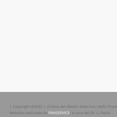
| Copyright @2022 |
Ordine dei Medici Veterinari della Provi
Website realizzato da
PANSERVICE
; a cura del Dr. L. Parisi