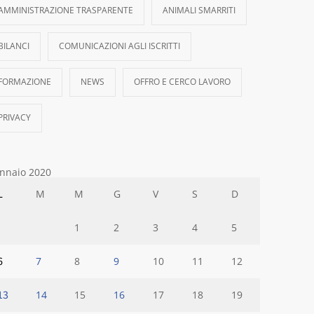
AMMINISTRAZIONE TRASPARENTE
ANIMALI SMARRITI
BILANCI
COMUNICAZIONI AGLI ISCRITTI
FORMAZIONE
NEWS
OFFRO E CERCO LAVORO
PRIVACY
nnaio 2020
L
M
M
G
V
S
D
1
2
3
4
5
6
7
8
9
10
11
12
13
14
15
16
17
18
19