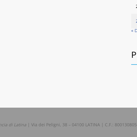
« 
P
ncia di Latina
| Via dei Peligni, 38 – 04100 LATINA | C.F.: 80013080