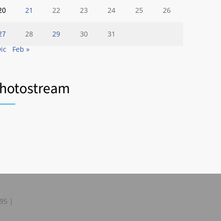
20
21
22
23
24
25
26
27
28
29
30
31
Dic
Feb »
hotostream
595 |