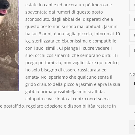
estate in canile ed ancora un pòtimorosa e
spaventata dai rumori di questo posto
sconosciuto, dagli abbai dei disperati che a
questo posto non si sono mai abituati. Jasmin
ha sui 3 anni, èuna taglia piccola, intorno ai 10
kg, sterilizzata ed èbuonissima e compatibile
con i suoi simili. Ci piange il cuore vedere i
suoi occhi cosìsmarriti che sembrano dirti: -Ti
prego portami via, non voglio stare qui dentro,
ho solo bisogno di essere rassicurata ed
No
amata- Noi speriamo che qualcuno senta il
grido d”aiuto della piccola Jasmin e apra la sua
gabbia prima possibile!Jasmin si affida,
chippata e vaccinata al centro nord solo a
 e postaffido, regolare adozione e disponibilitàa restare in