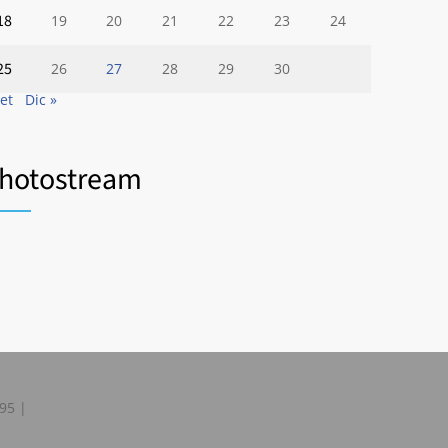
18
19
20
21
22
23
24
25
26
27
28
29
30
Set
Dic »
hotostream
595 |