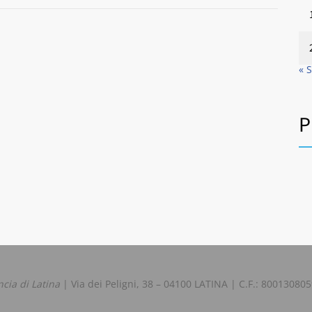
« 
P
ncia di Latina
| Via dei Peligni, 38 – 04100 LATINA | C.F.: 80013080