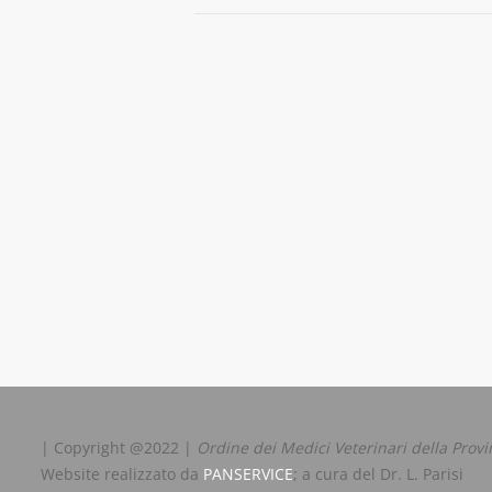
| Copyright @2022 |
Ordine dei Medici Veterinari della Provi
Website realizzato da
PANSERVICE
; a cura del Dr. L. Parisi